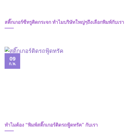
สติ๊กเกอร์ซีทรูติดกระจก ทำไมบริษัทใหญ่ๆถึงเลือกพิมพ์กับเรา
09
ก.พ.
ทำไมต้อง “พิมพ์สติ๊กเกอร์ติดรถฟู้ดทรัค” กับเรา