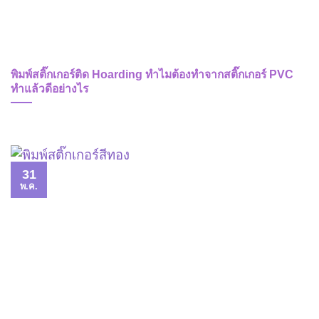
พิมพ์สติ๊กเกอร์ติด Hoarding ทำไมต้องทำจากสติ๊กเกอร์ PVC
ทำแล้วดีอย่างไร
31
พ.ค.