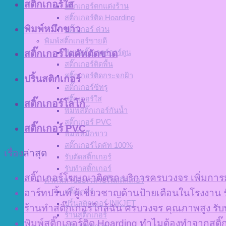
สติ๊กเกอร์ใส
สติ๊กเกอร์ตกแต่งร้าน
สติ๊กเกอร์ติด Hoarding
พิมพ์หมึกขาว
สติ๊กเกอร์ ด่วน
พิมพ์สติ๊กเกอร์ขายดี
พิมพ์สติ๊กเกอร์การ์ตูน
สติ๊กเกอร์ไดคัทตัดขาด
สติ๊กเกอร์ติดพื้น
สติ๊กเกอร์ติดกระจกฝ้า
ปริ้นสติกเกอร์
สติ๊กเกอร์ซีทรู
สติ๊กเกอร์ใส
สติ๊กเกอร์โลโก้
พิมพ์สติ๊กเกอร์กันน้ำ
สติ๊กเกอร์ PVC
สติ๊กเกอร์ PVC
พิมพ์หมึกขาว
สติ๊กเกอร์ไดคัท 100%
เรื่องล่าสุด
รับตัดสติ๊กเกอร์
รับทำสติ๊กเกอร์
สติ๊กเกอร์โฆษณาติดรถ บริการครบวงจร เพิ่มการมอ
คำค้นหาบ่อยเวลาปริ้นสติกเกอร์
สติ๊กเกอร์
อาร์ทปริ้นท์ ผู้เชี่ยวชาญด้านป้ายเตือนในโรง
ปริ้นสติกเกอร์ INKJET
ร้านทําสติ๊กเกอร์ใกล้ฉัน ครบวงจร คุณภาพสูง รับทํ
ร้านสติ๊กเกอร์
พิมพ์สติ๊กเกอร์ติด Hoarding ทำไมต้องทำจากสติ๊