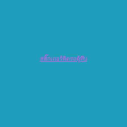
สติ๊กเกอร์ติดรถตู้ทึบ