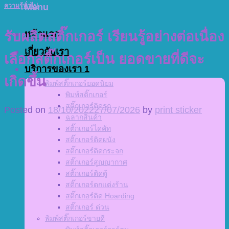
Menu
ความรู้ทั่วไป
หน้าแรก
รับผลิตสติ๊กเกอร์ เรียนรู้อย่างต่อเนื่อง
เกี่ยวกับเรา
เลือกสติ๊กเกอร์เป็น ยอดขายที่ดีจะ
บริการของเรา 1
เกิดขึ้น
พิมพ์สติ๊กเกอร์ยอดนิยม
พิมพ์สติ๊กเกอร์
สติ๊กเกอร์ติดรถ
Posted on
18/10/2022
27/07/2026
by
print sticker
ฉลากสินค้า
สติ๊กเกอร์ไดคัท
สติ๊กเกอร์ติดผนัง
สติ๊กเกอร์ติดกระจก
สติ๊กเกอร์สูญญากาศ
สติ๊กเกอร์ติดตู้
สติ๊กเกอร์ตกแต่งร้าน
สติ๊กเกอร์ติด Hoarding
สติ๊กเกอร์ ด่วน
พิมพ์สติ๊กเกอร์ขายดี