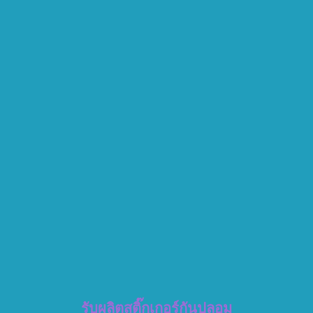
รับผลิตสติ๊กเกอร์กันปลอม