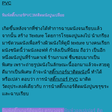
PVC
พิมพ์สติ๊กเกอร์PVC3Mติดผนังปูนเปลือย
เกิดขึ้นหลังจากที่ช่างได้ทำการฉาบผนังจนเรียบแล้ว
จากนั้น สร้าง Texture โดยการโรยผงปูนลงไป นำเกรียง
มาขัดวนผนังเพื่อสร้างผิวผนังให้ดูมี texture บางคนเรียก
ผนังชนิดนี้ว่าผนังลอฟท์ กำลังเป็นที่นิยม ถือว่า เป็นอีก
หนึ่งผนังปูนที่ร้านคาเฟ่ ร้านกาแฟ ชื่นชอบมากเป็น
พิเศษ เพราะถ่ายรูปผนังในลักษณะนี้ออกมาแล้วจะสวยดู
ดีมากเป็นพิเศษ ถ้าจะนำ
สติ๊กเกอร์มาติดผนัง
นี้ ทำได้
หรือเปล่า ตอบว่า การนำ
สติ๊กเกอร์ PVC
มาติด
วัตถุประสงค์เดียวกับ การนำสติ๊กเกอร์ติดผนังปูนขรุขระ
และฉาบเรียบ
พิมพ์สติ๊กเกอร์ติดผนัง ครบวงจร
พิมพ์วอลเปเปอร์ ติด