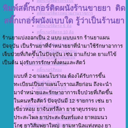
สติ๊กเกอร์ติดรถกระบะ
พิมพ์สติ๊กเกอร์ติดผนังร้านขายยา ติด
สติ๊กเกอร์ติดรถสะท้อนแสง
สติ๊กเกอร์ติดรถหน่วยงานราชการ
สติ๊กเกอร์ผนังแบบใด รู้ว่าเป็นร้านยา
สติ๊กเกอร์ติดรถใหญ่
สติ๊กเกอร์ติดรถ 6 ล้อ
สติ๊กเกอร์ติดรถ 10 ล้อ
ร้านยาแบ่งออกเป็น 2 แบบ แบบแรก ร้านยาแผน
สติ๊กเกอร์ติดรถหัวลาก
สติ๊กเกอร์ติดรถบรรทุก
ปัจจุบัน เป็นร้านยาที่จำหน่ายยาที่นำมาใช้รักษาอาการ
สติ๊กเกอร์ติดยานพาหนะ
เจ็บป่วยที่เกิดขึ้นในปัจจุบัน เช่น ยาแก้ปวด ยาแก้ไข้
สติ๊กเกอร์ติดรถห้องเย็น
เป็นต้น มุ่งรับการรักษาทั้งคนและสัตว์
พิมพ์สติ๊กเกอร์ระบบพิเศษ
สติ๊กเกอร์สีทอง
แบบที่ 2 ยาแผนโบราณ ต้องได้รับการขึ้น
สติ๊กเกอร์โฮโลแกรม
พิมพ์หมึก UV
ทะเบียนเป็นยาแผนโบราณเสียก่อน ถึงจะนำ
Sticker Sport UV
มาจำหน่ายและรักษาอาการเจ็บป่วยที่เกิดขึ้น
สติ๊กเกอร์ฟอยด์
สติ๊กเกอร์นูน เงา ด้าน เฉพาะจุด
ในคนหรือสัตว์ ปัจจุบันมี 12 รายการ เช่น ยา
สติ๊กเกอร์สะท้อนแสง
เขียวหอม ยาจันทร์ลีลา ยาธาตุบรรจบ ยา
สติ๊กเกอร์สะท้อนแสง
ประสะไพล ยาประสะจันทร์แดง ยาหอมนว
ตัดสติ๊กเกอร์สะท้อนแสง
เขตที่ให้บริการ “สติ๊กเกอร์”
โกฐ ยาวิสัมพยาใหญ่ ยามหานิลแท่งทอง ยา