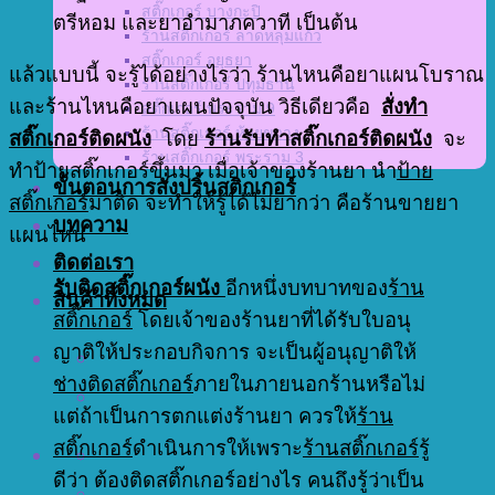
สติ๊กเกอร์ บางกะปิ
ตรีหอม และยาอำมาภควาที เป็นต้น
ร้านสติ๊กเกอร์ ลาดหลุมแก้ว
สติ๊กเกอร์ อยุธยา
แล้วแบบนี้ จะรู้ได้อย่างไรว่า ร้านไหนคือยาแผนโบราณ
ร้านสติ๊กเกอร์ ปทุมธานี
และร้านไหนคือยาแผนปัจจุบัน วิธีเดียวคือ
สั่งทำ
สติ๊กเกอร์ พระราม 9
ร้านสติ๊กเกอร์ ห้วยขวาง
สติ๊กเกอร์ติดผนัง
โดย
ร้านรับทำสติ๊กเกอร์ติดผนัง
จะ
ร้านสติ๊กเกอร์ พระราม 3
ทำป้ายสติ๊กเกอร์ขึ้นมา เมื่อเจ้าของร้านยา นำ
ป้าย
ขั้นตอนการสั่งปริ้นสติกเกอร์
สติ๊กเกอร์
มาติด จะทำให้รู้ได้ไม่ยากว่า คือร้านขายยา
บทความ
แผนไหน
ติดต่อเรา
รับติดสติ๊กเกอร์ผนัง
อีกหนึ่งบทบาทของ
ร้าน
สินค้าทั้งหมด
สติ๊กเกอร์
โดยเจ้าของร้านยาที่ได้รับใบอนุ
ญาติให้ประกอบกิจการ จะเป็นผู้อนุญาติให้
ช่างติดสติ๊กเกอร์
ภายในภายนอกร้านหรือไม่
แต่ถ้าเป็นการตกแต่งร้านยา ควรให้
ร้าน
สติ๊กเกอร์
ดำเนินการให้เพราะ
ร้านสติ๊กเกอร์
รู้
ดีว่า ต้องติดสติ๊กเกอร์อย่างไร คนถึงรู้ว่าเป็น