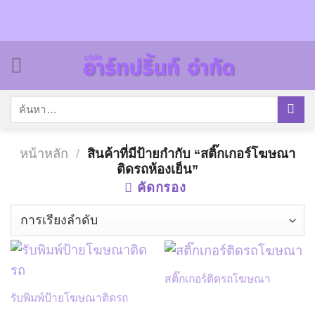
Skip
to
content
ค้นหา:
หน้าหลัก
/
สินค้าที่มีป้ายกำกับ “สติ๊กเกอร์โฆษณา
ติดรถห้องเย็น”
คัดกรอง
สติ๊กเกอร์ติดรถโฆษณา
รับพิมพ์ป้ายโฆษณาติดรถ